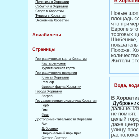
В Хорвати
Политика в Хорватии
События в Хорватии
Спорт в Хорватии
Новые шопи
Туризм в Хорватии
площадь со
Экономика Хорватии
что пример
Европе это
торговых ц
Авиабилеты
Шибенике, 
показатель
Страницы
Похоже, Хо
количество
Географическая карта Хорватии
Жители это
Карта регионов
Туристическая карта
Географические сведения
Климат Хорватии
Рельеф
Вода, вода
Флора и фауна Хорватии
Города Хорватии
Загреб
В Хорвати
Государственная символика Хорватии
Дубровник
Герб
дальше. Из
Гимн
не помнят,
Флаг
целый горо
Достопримечтательности Хорватии
даже центр
Вис
Дубровник
улицу прос
Национальный парк Крка
расположен
Остров Ластово