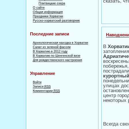
сказать, ч
Плитвицкие озера
О сайте
Общая информация
Праздники Хорватии
Русско-хорватский разговорник
Последние записи
Наводнен
Археологическая находка в Хорватии
В
Хорвати
Салат из зеленой фасоли
затопления
В Хорватию в 2012 году
Адриатиче
В Хорватию по Шенгенской визе
Для рождественского настроения
воскресень
побережья,
пострадали
Управление
курортный
понедельни
Войти
улицах дос
Записи
RSS
остановлен
Комментарии
RSS
центр горо
некоторых 
Всегда све