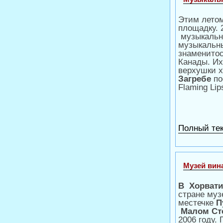
Этим лето
площадку. 
музыкальн
музыкальны
знаменитос
Канады. Их
верхушки х
Загребе
по
Flaming Lip
Полный тек
Музей вин
В Хорвати
стране муз
местечке
П
Малом Ст
2006 году.