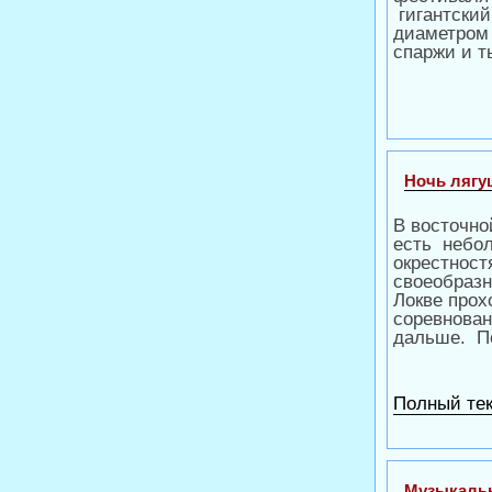
гигантский
диаметром 
спаржи и т
Ночь лягу
В восточно
есть небол
окрестност
своеобразн
Локве прох
соревнован
дальше. По
Полный тек
Музыкальн