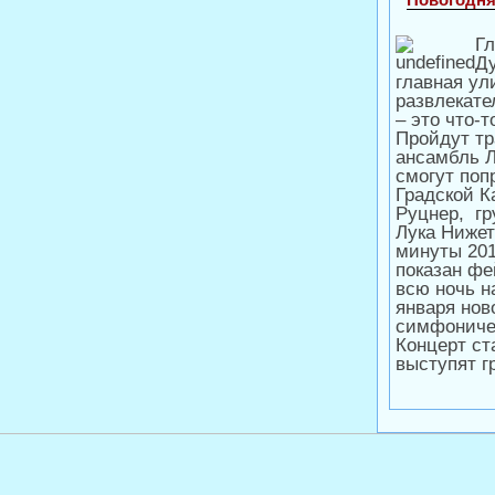
Гл
Ду
главная ул
развлекате
– это что-
Пройдут т
ансамбль 
смогут поп
Градской К
Руцнер, г
Лука Нижет
минуты 201
показан фе
всю ночь н
января нов
симфоничес
Концерт ст
выступят гр