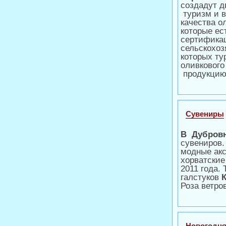
создадут д
туризм и 
качества о
которые ес
сертификац
сельскохоз
которых ту
оливкового
продукци
Сувениры
В Дубров
сувениров.
модные ак
хорватские
2011 года.
галстуков
Роза ветро
Новогодня