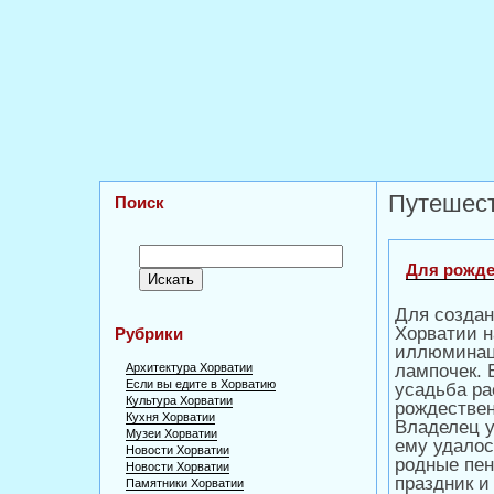
Путешест
Поиск
Для рожде
Для создан
Хорватии н
Рубрики
иллюминаци
Архитектура Хорватии
лампочек. 
Если вы едите в Хорватию
усадьба ра
Культура Хорватии
рождествен
Кухня Хорватии
Владелец у
Музеи Хорватии
ему удалос
Новости Хорватии
родные пен
Новости Хорватии
праздник и
Памятники Хорватии