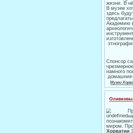
жизни. В н
В музее хо
здесь буду
предлагать
Академию в
археологич
инструмент
изготовлен
этнографич
Спонсор са
чрезмерное
намного по
домашние 
Музеи Хорв
Оливковы
П
на
познакомит
миром. Про
Хорватии
3