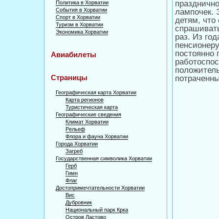
празднично
Политика в Хорватии
События в Хорватии
лампочек. 
Спорт в Хорватии
детям, что
Туризм в Хорватии
спрашивать
Экономика Хорватии
раз. Из го
пенсионеру
постоянно 
Авиабилеты
работоспос
положитель
Страницы
потраченны
Географическая карта Хорватии
Карта регионов
Туристическая карта
Географические сведения
Климат Хорватии
Рельеф
Флора и фауна Хорватии
Города Хорватии
Загреб
Государственная символика Хорватии
Герб
Гимн
Флаг
Достопримечтательности Хорватии
Вис
Дубровник
Национальный парк Крка
Остров Ластово