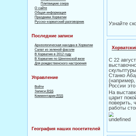
Плитвицкие озера
О сайте
Общая информация
Праздники Хорватии
Русско-хорватский разговорник
Узнайте ск
Последние записи
Археологическая находка в Хорватии
Хорватски
Салат из зеленой фасоли
В Хорватию в 2012 году
В Хорватию по Шенгенской визе
С 22 авгус
Для рождественского настроения
выставочно
скульптуры
Станко Аба
Управление
(например,
России это
Войти
Записи
RSS
На выставк
Комментарии
RSS
царит поко
поверить, 
работы сто
География наших посетителей