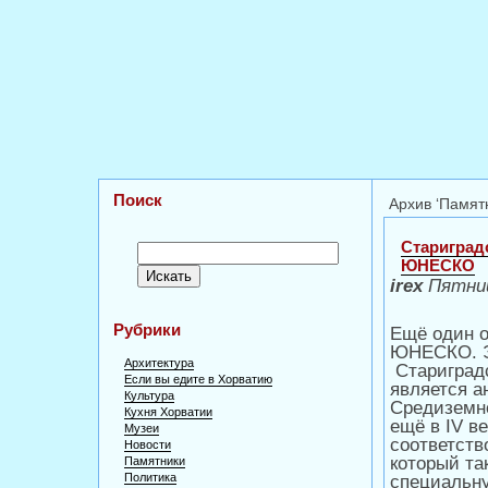
Поиск
Архив ‘Памят
Стариград
ЮНЕСКО
irex
Пятниц
Рубрики
Ещё один о
ЮНЕСКО. Э
Архитектура
Стариград
Если вы едите в Хорватию
является а
Культура
Средиземно
Кухня Хорватии
ещё в IV в
Музеи
соответст
Новости
который та
Памятники
Политика
специаль