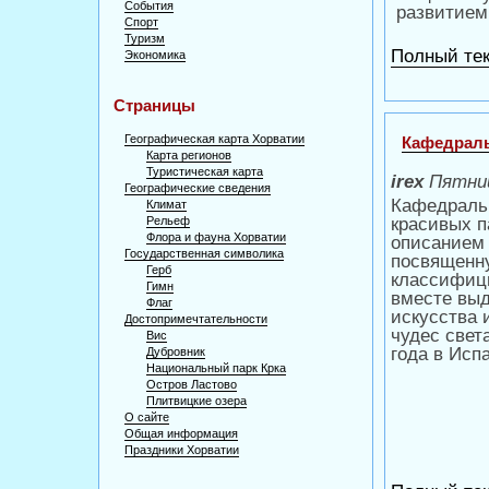
События
развитием
Спорт
Туризм
Полный тек
Экономика
Страницы
Географическая карта Хорватии
Кафедраль
Карта регионов
Туристическая карта
irex
Пятниц
Географические сведения
Кафедраль
Климат
Рельеф
красивых п
Флора и фауна Хорватии
описанием 
Государственная символика
посвященну
Герб
классифици
Гимн
вместе выд
Флаг
искусства 
Достопримечтательности
чудес свет
Вис
года в Исп
Дубровник
Национальный парк Крка
Остров Ластово
Плитвицкие озера
О сайте
Общая информация
Праздники Хорватии