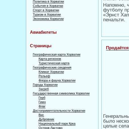
Политика в Хорватии
Напомню, 
События в Хорватии
футболу пр
Спорт в Хорватии
«Эрнст Ха
Туризм в Хорватии
Экономика Хорватии
пенальти.
Авиабилеты
Страницы
Продаётся
Географическая карта Хорватии
Карта регионов
Туристическая карта
Географические сведения
Климат Хорватии
Рельеф
Флора и фауна Хорватии
Города Хорватии
Загреб
Государственная символика Хорватии
Герб
Гимн
Флаг
Достопримечтательности Хорватии
Вис
Генеральны
Дубровник
было неско
Национальный парк Крка
целые села
Остров Ластово