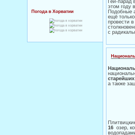
Гей-парад 
этом году 
Погода в Хорватии
Подобные 
ещё только
провести в
столкнове
с радикаль
Националь
Националь
национальн
старейших
а также за
Плитвицки
16
озер, к
водопадам