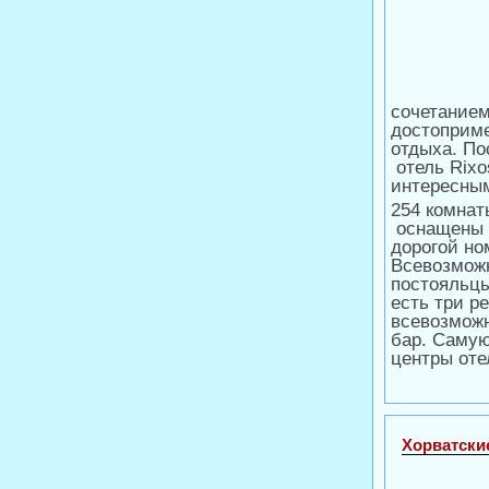
сочетание
достоприме
отдыха. Пос
отель Rixo
интересным
254 комнат
оснащены 
дорогой но
Всевозможн
постояльцы
есть три р
всевозможн
бар. Самую
центры оте
Хорватски