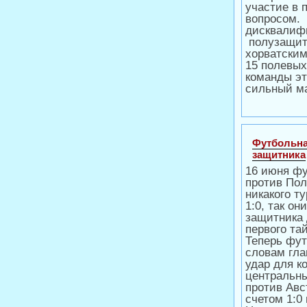
участие в 
вопросом.
дисквалиф
полузащи
хорватским
15 полевых
команды эт
сильный ма
Футбольна
защитника
16 июня фу
против По
никакого т
1:0, так о
защитника
первого та
Теперь фут
словам гла
удар для к
центральны
против Авс
счетом
1:0