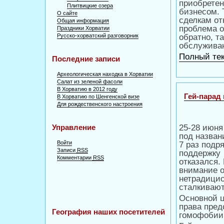
приобретен
Плитвицкие озера
бизнесом. 
О сайте
сделкам от
Общая информация
проблема о
Праздники Хорватии
Русско-хорватский разговорник
обратно, т
обслужива
Полный тек
Последние записи
Археологическая находка в Хорватии
Салат из зеленой фасоли
В Хорватию в 2012 году
Гей-парад 
В Хорватию по Шенгенской визе
Для рождественского настроения
Управление
25-28 июня
под назван
Войти
7 раз подр
Записи
RSS
поддержку
Комментарии
RSS
отказался.
внимание 
нетрадицио
сталкиваю
Основной 
права пред
География наших посетителей
гомофобии