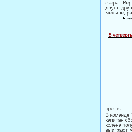
озера.
Вер
друг с дру
меньше, ра
Если
В четверт
просто.
В команде 
капитан с
колена пол
выиграют м