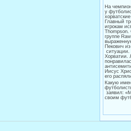
На чемпион
у футболис
хорватские
Главный тр
игрокам ис
Thompson.
группе Raw
выраженную
Пекович из
ситуации.
Хорватии. 
понравила
антисемити
Иисус Хрис
его распял
Какую имен
футболисты
заявил: «
своим футб