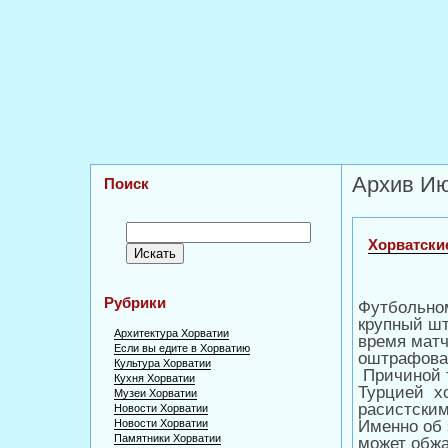
Архив Ию
Поиск
Хорватски
Рубрики
Футбольном
крупный ш
Архитектура Хорватии
время матч
Если вы едите в Хорватию
оштрафова
Культура Хорватии
Причиной т
Кухня Хорватии
Турцией
х
Музеи Хорватии
расистски
Новости Хорватии
Новости Хорватии
Именно об 
Памятники Хорватии
может обжа