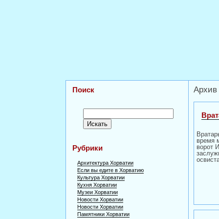
Архив
Поиск
Врат
Вратар
время 
ворот 
Рубрики
заслуж
освист
Архитектура Хорватии
Если вы едите в Хорватию
Культура Хорватии
Кухня Хорватии
Музеи Хорватии
Новости Хорватии
Новости Хорватии
Памятники Хорватии