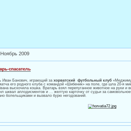
 Ноябрь 2009
арь-спасатель
ь Иван Банович, играющий за
хорватский
футбольный клуб
«Меджимур
матча его родного клуба с командой «Шибеник» на поле, где шла 20-я ми
Ивана выскочила кошка. Вратарь взял перепуганное животное на руки и 
ил шквал аплодисментов и … желтую карточку от судьи за самовольное
ано болельщиками и вызвало бурю негодований.