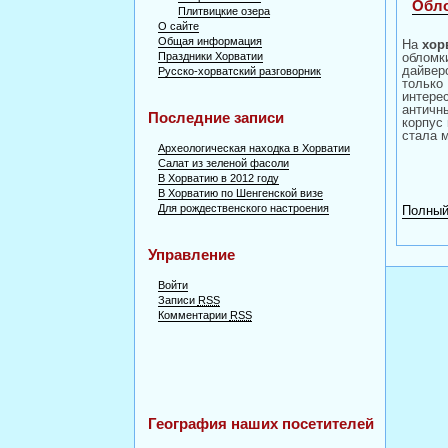
Обло
Плитвицкие озера
О сайте
Общая информация
На
хор
Праздники Хорватии
обломк
дайвер
Русско-хорватский разговорник
только
интере
античн
Последние записи
корпус 
стала 
Археологическая находка в Хорватии
Салат из зеленой фасоли
В Хорватию в 2012 году
В Хорватию по Шенгенской визе
Для рождественского настроения
Полный
Управление
Войти
Записи
RSS
Комментарии
RSS
География наших посетителей