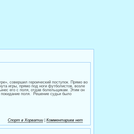
е», совершил героический поступок. Прямо во
нута игры, прямо под ноги футболистов, возле
вынес его с поля, отдав болельщикам. Этим он
 покидание поля.
Решение судьи было
Спорт в Хорватии
|
Комментариев нет