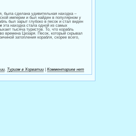
ья, была сделана удивительная находка –
ской империи и был найден в популярном у
бль был зарыт глубоко в песок и стал виден
и
эта находка стала одной из самых
ыхает тысяча туристов. То, что корабль
во времена Цезаря. Песок, который скрывал
ричиной затопления корабля, скорее всего,
ии
,
Туризм в Хорватии
|
Комментариев нет