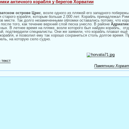
мки античного корабля у берегов Хорватии
ватском острове Црес
, возле одного из пляжей его западного побереж
и старого корабля, которым больше 2.000 лет. Корабль принадлежал
Рим
ов месте. Так долго незамеченными обломки оставались потому, что кора
после того, как течение верхний слой песка унесло. В районе
Адриатик
сных. В летнее время на пляже, возле которого был найден корабль,
отд
ый, подтвердили специалисты. Они же заявили, что корабль плавал ещё 
корабля, и позволил ему так хорошо сохраниться столь долгое время. П
мель, на которую село судно.
 текст
Памятники Хорват