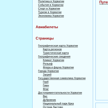
Политика в Хорватии
Путе
События в Хорватии
Спорт в Хорватии
Туризм в Хорватии
Экономика Хорватии
Авиабилеты
Страницы
Географическая карта Хорватии
Карта регионов
Туристическая карта
Географические сведения
Климат Хорватии
Рельеф
Флора и фауна Хорватии
Города Хорватии
Загреб
Государственная символика Хорватии
Герб
Гимн
Флаг
Достопримечтательности Хорватии
Вис
Дубровник
Национальный парк Крка
Остров Ластово