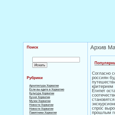
Архив Ма
Поиск
Популярны
Согласно с
россиян бу
Рубрики
путешестви
Архитектура Хорватии
критерием 
Если вы едите в Хорватию
Египет ос
Культура Хорватии
соотечеств
Кухня Хорватии
становятся
Музеи Хорватии
экскурсион
Новости Хорватии
спрос выро
Новости Хорватии
прошлым го
Памятники Хорватии