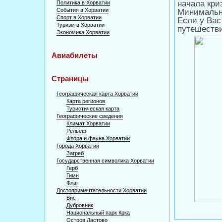
начала кр
Политика в Хорватии
События в Хорватии
Минимальн
Спорт в Хорватии
Если у Вас
Туризм в Хорватии
путешестви
Экономика Хорватии
Авиабилеты
Страницы
Географическая карта Хорватии
Карта регионов
Туристическая карта
Географические сведения
Климат Хорватии
Рельеф
Флора и фауна Хорватии
Города Хорватии
Загреб
Государственная символика Хорватии
Герб
Гимн
Флаг
Достопримечтательности Хорватии
Вис
Дубровник
Национальный парк Крка
Остров Ластово