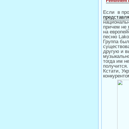
Feminnem 
Если в пр
представля
национальн
причем не
на европей
песню Lako
Группа был
существова
другую и в
музыкально
тогда им н
получится.
Кстати, Ук
конкуренто