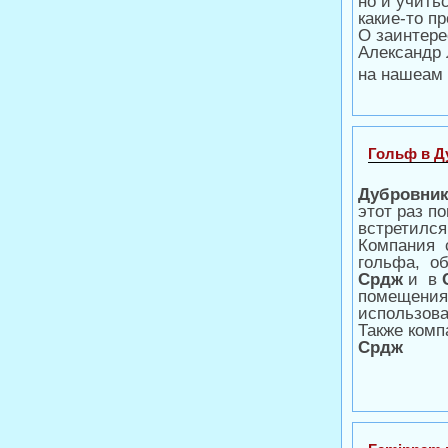
но и учить
какие-то п
О заинтере
Александр 
на нашеам 
Гольф в Д
Дубровни
этот раз п
встретился
Компания 
гольфа, о
Срдж
и в
помещения
использова
Также комп
Срдж