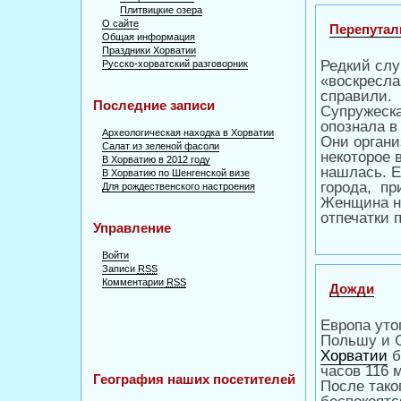
Плитвицкие озера
О сайте
Перепутал
Общая информация
Праздники Хорватии
Редкий сл
Русско-хорватский разговорник
«воскресла
справили.
Последние записи
Супружеска
опознала в
Археологическая находка в Хорватии
Они органи
Салат из зеленой фасоли
некоторое 
В Хорватию в 2012 году
нашлась. Е
В Хорватию по Шенгенской визе
города, пр
Для рождественского настроения
Женщина не
отпечатки 
Управление
Войти
Записи
RSS
Комментарии
RSS
Дожди
Европа уто
Польшу и С
Хорватии
б
часов 116 
География наших посетителей
После тако