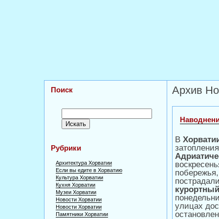
Архив Но
Поиск
Наводнен
В
Хорвати
затопления
Рубрики
Адриатиче
Архитектура Хорватии
воскресень
Если вы едите в Хорватию
побережья,
Культура Хорватии
пострадали
Кухня Хорватии
курортный
Музеи Хорватии
понедельни
Новости Хорватии
улицах дос
Новости Хорватии
остановлен
Памятники Хорватии