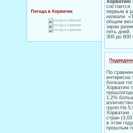
Хорватию
состоится
Погода в Хорватии
первым в р
назвали «T
общим весо
экран разм
пять дней.
300 до 800 
Подведение
По сравнен
интересна 
больше гос
Хорватию п
прошлогодн
1,2% больш
количество
групп.На 5
Хорватию п
стран (3,0
в этом год
прошлым г