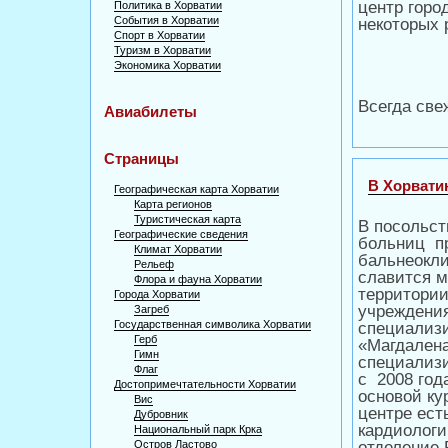
центр горо
Политика в Хорватии
События в Хорватии
некоторых 
Спорт в Хорватии
Туризм в Хорватии
Экономика Хорватии
Всегда све
Авиабилеты
Страницы
В Хорвати
Географическая карта Хорватии
Карта регионов
Туристическая карта
В посольст
Географические сведения
больниц пр
Климат Хорватии
бальнеокли
Рельеф
славится 
Флора и фауна Хорватии
территории
Города Хорватии
учреждения
Загреб
Государственная символика Хорватии
специализи
Герб
«Магдалена
Гимн
специализи
Флаг
с 2008 год
Достопримечтательности Хорватии
основой ку
Вис
центре ест
Дубровник
кардиологи
Национальный парк Крка
Остров Ластово
отделение.