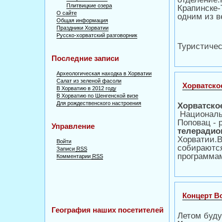
Плитвицкие озера
Крапинске-
О сайте
одним из в
Общая информация
Праздники Хорватии
Русско-хорватский разговорник
Туристичес
Последние записи
Археологическая находка в Хорватии
Салат из зеленой фасоли
Хорватско
В Хорватию в 2012 году
В Хорватию по Шенгенской визе
Для рождественского настроения
Хорватско
Националь
Поповац - 
Управление
телерадио
Хорватии.
Войти
собираютс
Записи
RSS
программам
Комментарии
RSS
Концерт Bo
География наших посетителей
Летом буду